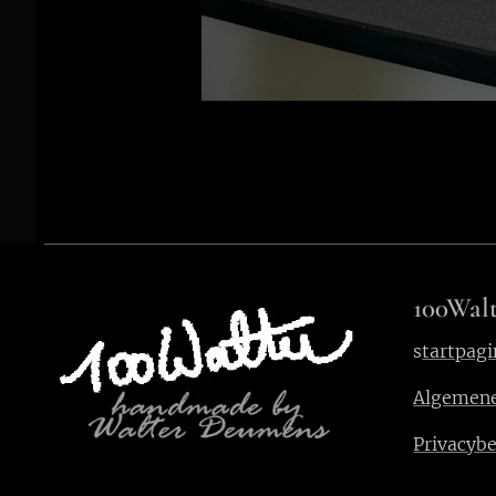
100Walt
s
tartpagi
Algemen
Privacybe