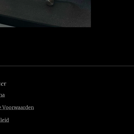
er
na
e Voorwaarden
leid