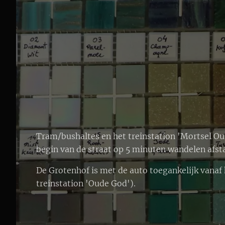
Tram/bushaltes en het treinstation 'Mortsel Oude
begin van de straat op 5 minuten wandelen afst
De Grotenhof is met de auto toegankelijk vanaf h
treinstation 'Oude God').