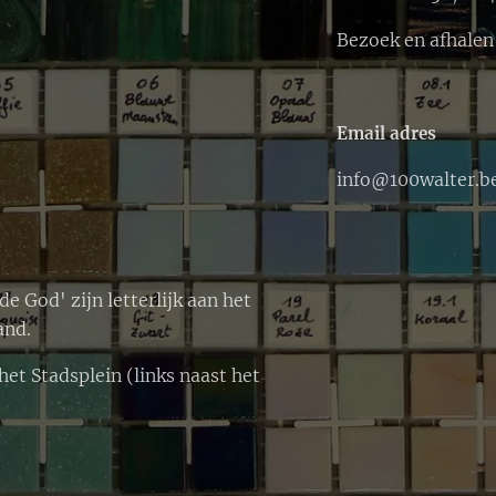
Bezoek en afhalen 
Email adres
info@100walter.b
 God' zijn letterlijk aan het
and.
et Stadsplein (links naast het