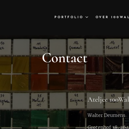
PORTFOLIO
OVER 100WA
Contact
Ateljee 100Wal
Walter Deumens
Grotenhof 38, 26