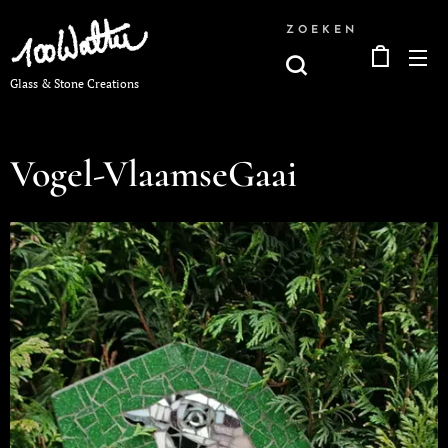
ZOEKEN
Glass & Stone Creations
Vogel-VlaamseGaai