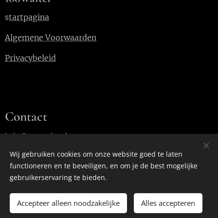
s
tartpagina
Algemene Voorwaarden
Privacybeleid
Contact
info@100walter.be
Wij gebruiken cookies om onze website goed te laten
functioneren en te beveiligen, en om je de best mogelijke
Cookies
gebruikerservaring te bieden.
Accepteer alleen noodzakelijke
Alles accepteren
NIET IN VOORRAAD