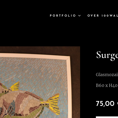
PORTFOLIO
OVER 100WA
Surg
Glasmozai
B60 x H40
75,00