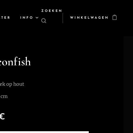
ZOEKEN
LTER
INFO
WINKELWAGEN
eonfish
ek op hout
 cm
€