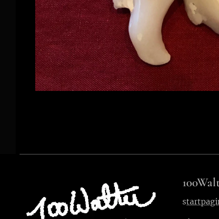
100Walt
s
tartpagi