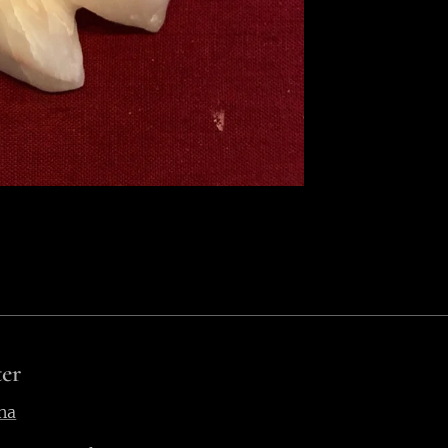
er
na