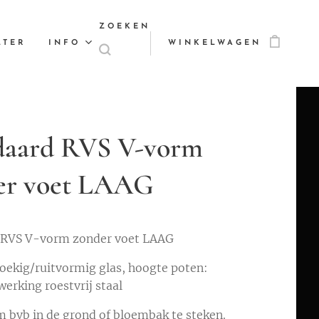
ZOEKEN
LTER
INFO
WINKELWAGEN
daard RVS V-vorm
er voet LAAG
 RVS V-vorm zonder voet LAAG
oekig/ruitvormig glas, hoogte poten:
erking roestvrij staal
 bvb in de grond of bloembak te steken.