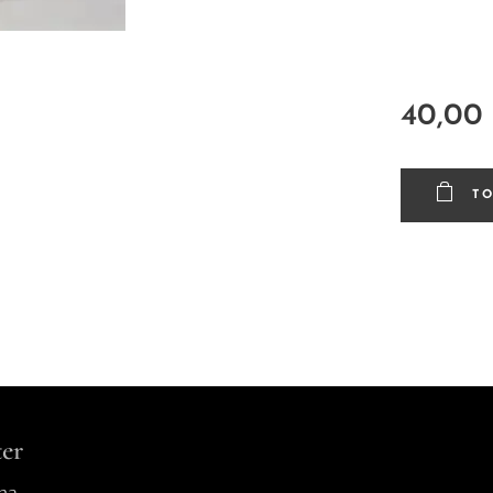
40,00
T
er