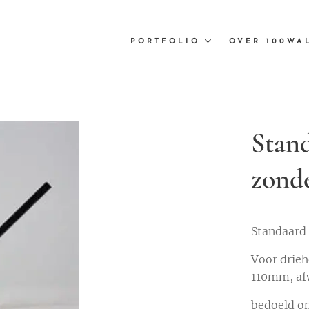
PORTFOLIO
OVER 100WA
Stan
zond
Standaard
Voor drieh
110mm, afw
bedoeld om