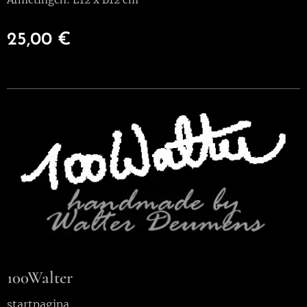
25,00
€
100Walter
s
tartpagina