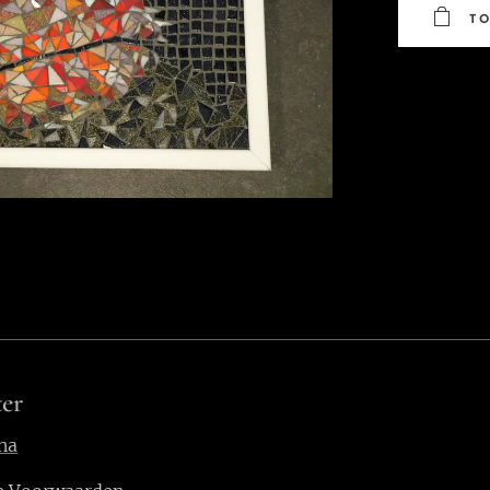
T
er
na