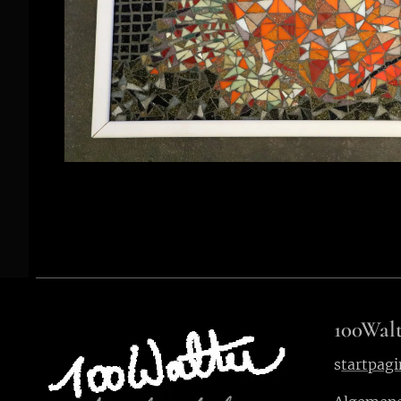
100Walt
s
tartpagi