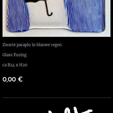
Zwarte paraplu in blauwe regen.
Glass Fusing
ca B24 x H20
0,00
€