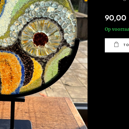
90,00
Op voorra
T