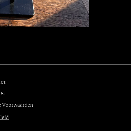
er
na
e Voorwaarden
leid