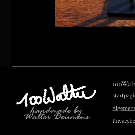
100Walt
s
tartpagi
Algemen
Privacybe