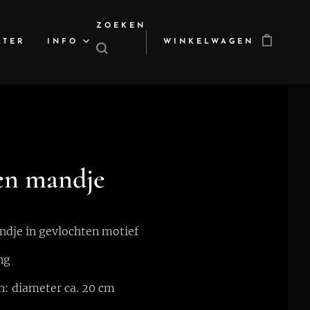
ZOEKEN
LTER
INFO
WINKELWAGEN
en mandje
dje in gevlochten motief
ng
: diameter ca. 20 cm