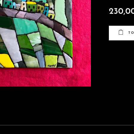
230,0
T