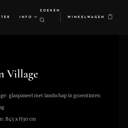
ZOEKEN
LTER
INFO
WINKELWAGEN
 Village
age: glaspaneel met landschap in groentinten
ng
n: B45 x H30 cm