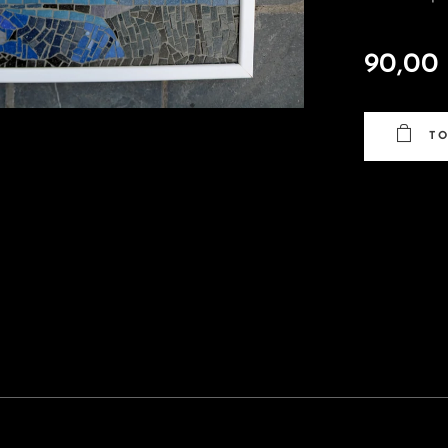
90,00
T