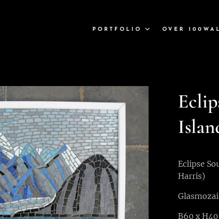
PORTFOLIO
OVER 100WA
Eclip
Islan
Eclipse So
Harris)
Glasmozai
B60 x H40