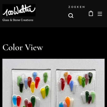
ZOEKEN
Glass & Stone Creations
Color View