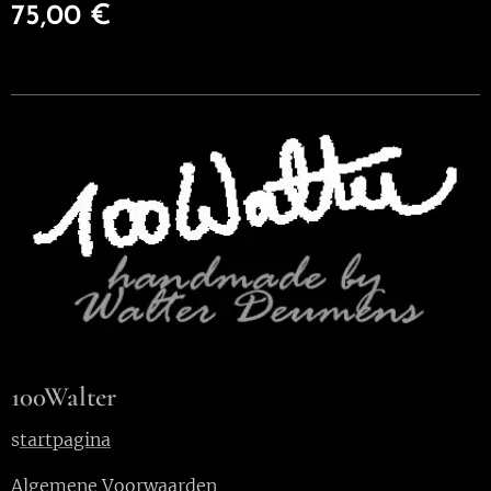
75,00
€
100Walter
s
tartpagina
Algemene Voorwaarden