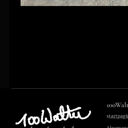
100Walt
s
tartpagi