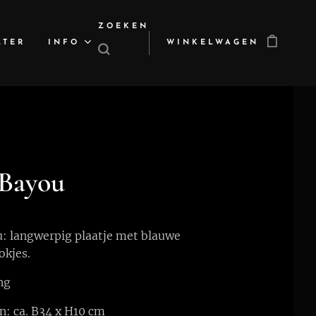
ZOEKEN
LTER
INFO
WINKELWAGEN
 Bayou
: langwerpig plaatje met blauwe
okjes.
ng
: ca. B34 x H10 cm