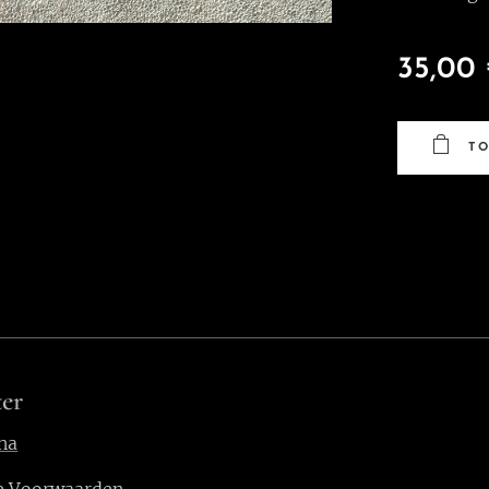
35,00
T
er
na