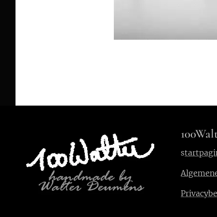
100Walt
s
tartpagi
Algemen
Privacybe