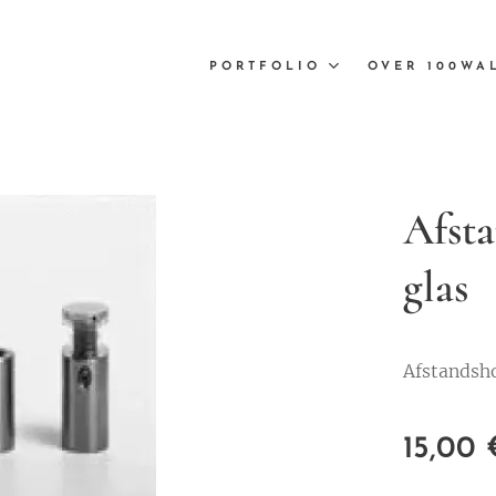
PORTFOLIO
OVER 100WA
Afst
glas
Afstandsh
15,00