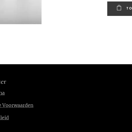
T
er
na
e Voorwaarden
leid